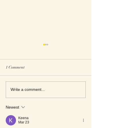
1 Comment
Men of Purpose
Love Stories for Today
Write a comment...
Newest
Keena
Mar 23