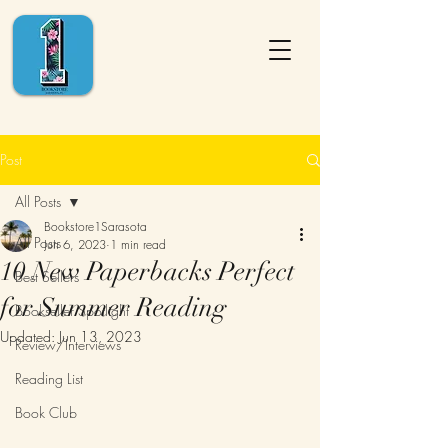
Post
All Posts
Bookstore1Sarasota
All Posts
Jun 6, 2023
1 min read
10 New Paperbacks Perfect
Best Sellers
for Summer Reading
Bookseller Spotlight
Updated:
Jun 13, 2023
Review/Interviews
Reading List
Book Club